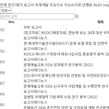
전체
연구/평가 보고서
국제개발 주요이슈
이슈브리프
단행본
ReDI Im
제목
No.
외부 보고서
92
[참고자료] [KCOC/배포자료] 한눈에 보는 20대 대선
보고서
레디뉴스
91
한-베과학기술연구원(VKIST) 운영 모델 정립 및 안정적 연
보고서
레디뉴스
90
KOICA 에너지·기후분야 파트너십사업 종료평가 용역 (20
보고서
레디뉴스
89
문화예술교육 ODA 성과평가 연구용역 (2021)
보고서
레디뉴스
88
인도네시아 문화인재 양성사업 컨설팅 및 사전타당성조사 (
보고서
레디뉴스
87
문화예술교육 ODA 신규국가 사업개발 및 수행전략 연구 용
보고서
레디뉴스
86
질병청 국제협력 기본계획 수립 연구 용역 (2021)
보고서
레디뉴스
85
문화유산 ODA 추진전략 마련 및 사업모델 개발 연구용역 (