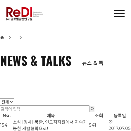
본문 바로가기
메인메뉴 바로가기
NEWS & TALKS
뉴스 & 톡
제목
조회
등록일
No.
소식
[행사] 북한, 인도적지원에서 지속가
154
541
능한 개발협력으로!
2017.07.05