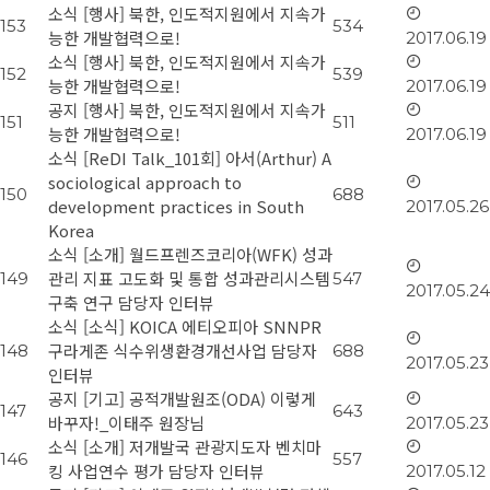
소식
[행사] 북한, 인도적지원에서 지속가
153
534
능한 개발협력으로!
2017.06.19
소식
[행사] 북한, 인도적지원에서 지속가
152
539
능한 개발협력으로!
2017.06.19
공지
[행사] 북한, 인도적지원에서 지속가
151
511
능한 개발협력으로!
2017.06.19
소식
[ReDI Talk_101회] 아서(Arthur) A
sociological approach to
150
688
development practices in South
2017.05.26
Korea
소식
[소개] 월드프렌즈코리아(WFK) 성과
관리 지표 고도화 및 통합 성과관리시스템
149
547
2017.05.24
구축 연구 담당자 인터뷰
소식
[소식] KOICA 에티오피아 SNNPR
구라게존 식수위생환경개선사업 담당자
148
688
2017.05.23
인터뷰
공지
[기고] 공적개발원조(ODA) 이렇게
147
643
바꾸자!_이태주 원장님
2017.05.23
소식
[소개] 저개발국 관광지도자 벤치마
146
557
킹 사업연수 평가 담당자 인터뷰
2017.05.12