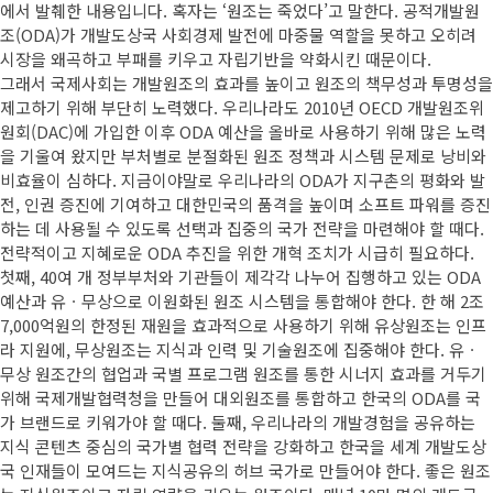
에서 발췌한 내용입니다.
혹자는 ‘원조는 죽었다’고 말한다. 공적개발원
조(ODA)가 개발도상국 사회경제 발전에 마중물 역할을 못하고 오히려
시장을 왜곡하고 부패를 키우고 자립기반을 약화시킨 때문이다.
그래서 국제사회는 개발원조의 효과를 높이고 원조의 책무성과 투명성을
제고하기 위해 부단히 노력했다. 우리나라도 2010년 OECD 개발원조위
원회(DAC)에 가입한 이후 ODA 예산을 올바로 사용하기 위해 많은 노력
을 기울여 왔지만 부처별로 분절화된 원조 정책과 시스템 문제로 낭비와
비효율이 심하다. 지금이야말로 우리나라의 ODA가 지구촌의 평화와 발
전, 인권 증진에 기여하고 대한민국의 품격을 높이며 소프트 파워를 증진
하는 데 사용될 수 있도록 선택과 집중의 국가 전략을 마련해야 할 때다.
전략적이고 지혜로운 ODA 추진을 위한 개혁 조치가 시급히 필요하다.
첫째, 40여 개 정부부처와 기관들이 제각각 나누어 집행하고 있는 ODA
예산과 유ㆍ무상으로 이원화된 원조 시스템을 통합해야 한다. 한 해 2조
7,000억원의 한정된 재원을 효과적으로 사용하기 위해 유상원조는 인프
라 지원에, 무상원조는 지식과 인력 및 기술원조에 집중해야 한다. 유ㆍ
무상 원조간의 협업과 국별 프로그램 원조를 통한 시너지 효과를 거두기
위해 국제개발협력청을 만들어 대외원조를 통합하고 한국의 ODA를 국
가 브랜드로 키워가야 할 때다. 둘째, 우리나라의 개발경험을 공유하는
지식 콘텐츠 중심의 국가별 협력 전략을 강화하고 한국을 세계 개발도상
국 인재들이 모여드는 지식공유의 허브 국가로 만들어야 한다. 좋은 원조