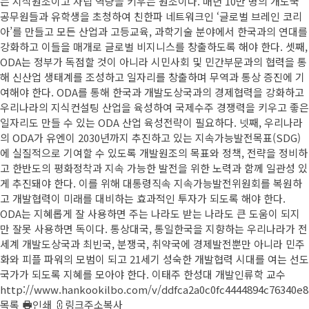
는 지식원조이고 자립 역량을 키우는 원조이다. 매년 10만 명의 개도국
공무원들과 유학생을 초청하여 친한파 네트워크인 ‘글로벌 브레인 코리
아’를 만들고 모든 산업과 고등교육, 과학기술 분야에서 한국과의 연대를
강화하고 이들을 매개로 글로벌 비지니스를 창출하도록 해야 한다. 셋째,
ODA는 정부가 독점할 것이 아니라 시민사회 및 민간부문과의 협력을 통
해 신산업 생태계를 조성하고 일자리를 창출하며 무역과 통상 증진에 기
여해야 한다. ODA를 통해 한국과 개발도상국과의 경제협력을 강화하고
우리나라의 지식컨설팅 산업을 육성하여 국제수주 경쟁력을 키우고 좋은
일자리도 만들 수 있는 ODA 산업 육성전략이 필요하다. 넷째, 우리나라
의 ODA가 유엔이 2030년까지 추진하고 있는 지속가능발전목표(SDG)
에 실질적으로 기여할 수 있도록 개발원조의 목표와 정책, 전략을 정비하
고 한반도의 평화정착과 지속 가능한 발전을 위한 노력과 함께 일관성 있
게 추진돼야 한다. 이를 위해 대통령직속 지속가능발전위원회를 복원하
고 개발협력이 미래를 대비하는 효과적인 투자가 되도록 해야 한다.
ODA는 지혜롭게 잘 사용하면 주는 나라도 받는 나라도 큰 도움이 되지
만 잘못 사용하면 독이다. 통상대국, 통일한국을 지향하는 우리나라가 전
세계 개발도상국과 최빈국, 분쟁국, 취약국에 경제발전뿐만 아니라 민주
화와 피플 파워의 모범이 되고 21세기 성숙한 개발협력 시대를 여는 선도
국가가 되도록 지혜를 모아야 한다. 이태주 한성대 개발인류학 교수
http://www.hankookilbo.com/v/ddfca2a0c0fc4444894c76340e8
목록
인쇄
링크주소복사