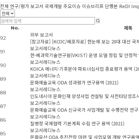
전체
연구/평가 보고서
국제개발 주요이슈
이슈브리프
단행본
ReDI Im
제목
No.
외부 보고서
92
[참고자료] [KCOC/배포자료] 한눈에 보는 20대 대선
보고서
레디뉴스
91
한-베과학기술연구원(VKIST) 운영 모델 정립 및 안정적 연
보고서
레디뉴스
90
KOICA 에너지·기후분야 파트너십사업 종료평가 용역 (20
보고서
레디뉴스
89
문화예술교육 ODA 성과평가 연구용역 (2021)
보고서
레디뉴스
88
인도네시아 문화인재 양성사업 컨설팅 및 사전타당성조사 (
보고서
레디뉴스
87
문화예술교육 ODA 신규국가 사업개발 및 수행전략 연구 용
보고서
레디뉴스
86
질병청 국제협력 기본계획 수립 연구 용역 (2021)
보고서
레디뉴스
85
문화유산 ODA 추진전략 마련 및 사업모델 개발 연구용역 (