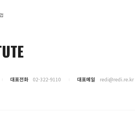
사업
TUTE
대표전화
02-322-9110
대표메일
redi@redi.re.kr