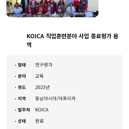
KOICA 직업훈련분야 사업 종료평가 용
역
연구평가
형태
교육
분야
2023년
연도
동남아시아/아프리카
지역
KOICA
발주처
완료
상태