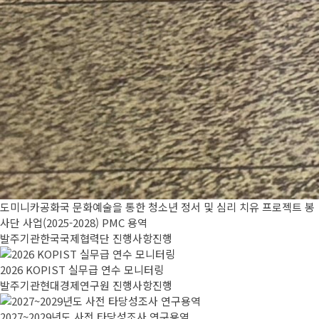
도미니카공화국 문화예술을 통한 청소년 정서 및 심리 치유 프로젝트 봉
사단 사업(2025-2028) PMC 용역
발주기관
한국국제협력단
진행사항
진행
2026 KOPIST 실무급 연수 모니터링
발주기관
현대경제연구원
진행사항
진행
2027~2029년도 사전 타당성조사 연구용역