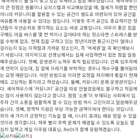
'셰어하우스'를 많이 찾고 있는 추세라고 말씀 해주셨습니다. 셰어하우스
의 큰 장점은 원룸이나 오피스텔과 비교해보았을 때, 월세가 저렴할 뿐만
아니라 커뮤니티를 할용할 수 있는 공간이 별도로 마련되어 있어 공간을
여유롭게 사용할 수 있다는 점입니다. 이렇듯 주거 공간도 중요하지만 청
년들이 우선순위로 생각하는 요소는 바로 교통입니다. 아무리 좋은 집을
구해도 마을 버스를 몇 번 씩이나 갈아타야 하는 장소라면 스트레스를 받
을 수밖에 없죠. 현재 집을 구하고 있는 청년이라면 통근시간이 얼마나
걸리는지 또는 지하철과 가까운 장소인지, 즉 '역세권'을 꼭 확인해보시
기 바랍니다. 마지막으로 선생님께서는 실제 사업하면서 힘든 점을 말씀
해주셨습니다. 첫째, 운영관리 노하우 축적 필요성입니다. 간혹 입주자에
게 연락이 오는데, 집 앞에 쓰레기를 부탁하는 경우나 하수구를 뚫어달라
는 요청 때문입니다. 어떤 방법으로 이러한 요청을 처리해야 좋을지 현재
에도 고심하는 중이라고 하셨습니다. 둘째, 커뮤니티 문화 운영관리입니
다. 셰어하우스에 '커뮤니티' 공간을 따로 만들었음에도 불구하고 처음에
는 많이 사용하지 않는다고 합니다. 점점 '소통'이 부재되는 사회에서 입
주자 간의 소통을 원활하게 할 수 있는 방법 역시 고민이라고 말씀해주셨
습니다. 셋째, 정책적 지원은 부담 가능한 금액이여야 한다는 것입니다.
위의 세 가지가 긍정적인 기능을 할 때, 시너지 효과는 배로 얻을 수 있을
것이라 생각합니다. 하루 빨리 주택 문제가 해결될 수 있도록 오늘도 열
심히 일하고 계실 이주원 대표님, ReDI가 함께 응원하겠습니다.