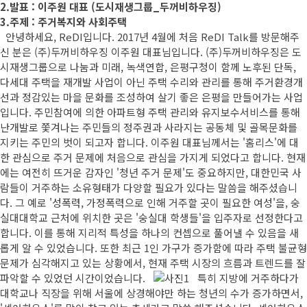
2.발표 : 이주원 대표 (도시재생그룹_두꺼비하우징)
3.주제 : 주거복지와 사회주택
안녕하세요, ReDI입니다. 2017년 4월에 처음 ReDI Talk를 방문해주
신 분은 (주)두꺼비하우징 이주원 대표님입니다. (주)두꺼비하우징은 도
시재생그룹으로 나눔과 미래, 녹색연합, 은평구청이 함께 노후된 단독,
다세대 주택을 재개발 사업이 아닌 주택 수리와 관리를 통해 주거환경개
선과 정감있는 마을 문화를 조성하여 살기 좋은 은평을 만들어가는 사업
입니다. 주민참여에 의한 아파트형 주택 관리와 유지보수서비스를 통해
난개발로 쫓겨나는 주민들의 정주권과 사라지는 공동체 및 골목문화를
지키는 주민의 벗이 되고자 합니다. 이주원 대표님께서는 '홈리스'에 대
한 관심으로 주거 문제에 처음으로 관심을 가지게 되었다고 합니다. 현재
에는 여전히 뜨거운 감자인 '청년 주거 문제'도 중요하지만, 대한민국 사
람들이 거주하는 소유형태가 다양할 필요가 있다는 말씀을 해주셨습니
다. 그 예로 '성폭력, 가정폭력으로 인해 거주할 곳이 필요한 여성'을, 숭
실대대학교 근처에 위치한 곳은 '숭실대 학생들'을 입주자로 선정한다고
합니다. 이를 통해 지리적 특성을 하나의 컨셉으로 풀어낼 수 있음을 새
롭게 알 수 있었습니다. 또한 최근 1인 가구가 증가함에 따라 주택 불균형
문제가 심각해지고 있는 상황에서, 현재 주택 시장의 흐름과 트렌드를 잘
파악할 수 있었던 시간이었습니다.
특히 지방에 거주하다가
대학교나 직장을 위해 서울에 상경해야만 하는 청년의 수가 증가하면서,