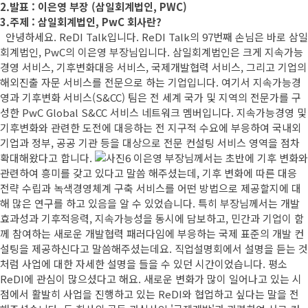
2.발표 : 이은영 부장 (삼일회계법인, PWC)
3.주제 : 삼일회계법인, PwC 회사란?
안녕하세요. ReDI Talk입니다. ReDI Talk의 97번째 손님은 바로 삼일
회계법인, PwC의 이은영 부장님입니다. 삼일회계법인은 크게 지속가능
경영 서비스, 기후변화대응 서비스, 국제개발협력 서비스, 그리고 기업의
해외진출 자문 서비스를 전문으로 하는 기업입니다. 여기서 지속가능경
영과 기후변화 서비스(S&CC) 팀은 전 세계 국가 및 지역의 전문가를 구
성한 PwC Global S&CC 서비스 네트워크 멤버입니다. 지속가능경영 및
기후변화와 관련한 도전에 대응하는 전 지구적 수요에 부응하여 국내외
기업과 정부, 공공 기관 등을 대상으로 전문 컨설팅 서비스 영역을 점차
확대해왔다고 합니다.
이은영 부장님께서는 초반에 기후 변화와
관련하여 흥미를 갖고 있다고 말씀 해주셨는데, 기후 변화에 따른 대응
전략 수립과 녹색경영체계 구축 서비스를 어떤 방법으로 제공할지에 대
해 많은 연구를 하고 있음을 알 수 있었습니다. 특히 부장님께서는 개발
효과성과 기후적응력, 지속가능성을 동시에 담보하고, 민간과 기업이 함
께 참여하는 새로운 개발협력 패러다임에 부응하는 국제 표준의 개발 컨
설팅을 제공하신다고 말씀해주셨는데요. 직업설명회에서 설명을 듣는 것
처럼 사업에 대한 자세한 설명을 들을 수 있던 시간이었습니다. 평소
ReDI에 관심이 많으셨다고 해요. 새로운 변화가 많이 일어나고 있는 시
점에서 활발히 사업을 진행하고 있는 ReDI와 협업하고 싶다는 말을 전